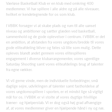
Værløse Basketball Klub er en klub med omkring 400
medlemmer. Vi har spillere i alle aldre og på alle niveauer,
hvilket er kendetegnende for os som klub.
I VBBK forsøger vi at skabe plads og rum til alle uanset
niveau og ambitioner og sætter glæden ved basketball,
sammenhold og de gode oplevelser i centrum. I VBBK er det
en ambition, at afstanden fra vores ungdom/bredde til vores
gode eliteafdeling bliver og føles så lille som mulig. Dette
opleves blandt andet gennem vores elitespilleres
engagement i diverse klubarrangementer, vores ugentlige
Saturday Shooting samt vores eliteafdelings brug af talenter
fra egne rækker.
Vi vil gerne vinde, men de individuelle forbedringer, små
daglige sejre, udviklingen af talenter samt fastholdelse af
vores ungdomsspillere i sporten, er et mindst lige så vigtigt
mål for os. I VBBK er vi stolte af vores dygtige frivillige
træner- og hjælperstab. Vi er dog også høj grad afhængige
af, at vores medlemmer giver en hjælpende hånd i ny og næ.